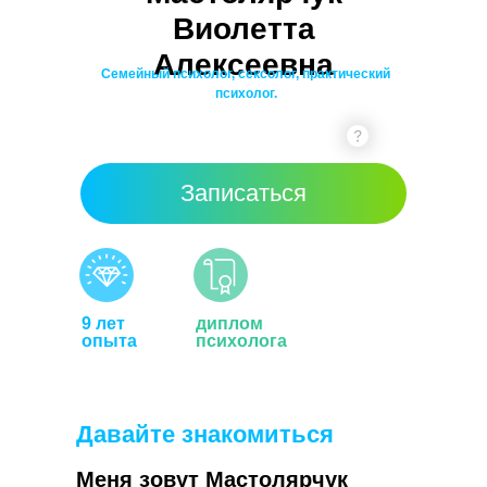
Виолетта
Алексеевна
Семейный психолог, сексолог, практический
психолог.
Записаться
9 лет
диплом
опыта
психолога
Давайте знакомиться
Меня зовут Мастолярчук